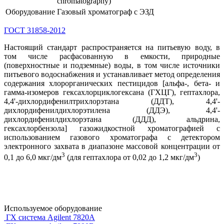
chromatography)
Оборудование
Газовый хроматограф с ЭЗД
ГОСТ 31858-2012
Настоящий стандарт распространяется на питьевую воду, в
том числе расфасованную в емкости, природные
(поверхностные и подземные) воды, в том числе источники
питьевого водоснабжения и устанавливает метод определения
содержания хлорорганических пестицидов [альфа-, бета- и
гамма-изомеров гексахлорциклогексана (ГХЦГ), гептахлора,
4,4'-дихлордифенилтрихлорэтана (ДДТ), 4,4'-
дихлордифенилдихлорэтилена (ДДЭ), 4,4'-
дихлордифенилдихлорэтана (ДДД), альдрина,
гексахлорбензола] газожидкостной хроматографией с
использованием газового хроматографа с детектором
электронного захвата в диапазоне массовой концентрации от
3
3
0,1 до 6,0 мкг/дм
(для гептахлора от 0,02 до 1,2 мкг/дм
)
Используемое оборудование
ГХ система Agilent 7820A