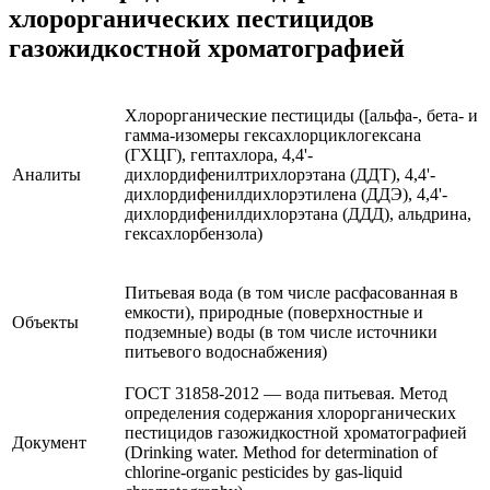
хлорорганических пестицидов
газожидкостной хроматографией
Хлорорганические пестициды (
[альфа-, бета- и
гамма-изомеры гексахлорциклогексана
(ГХЦГ), гептахлора, 4,4'-
Аналиты
дихлордифенилтрихлорэтана (ДДТ), 4,4'-
дихлордифенилдихлорэтилена (ДДЭ), 4,4'-
дихлордифенилдихлорэтана (ДДД), альдрина,
гексахлорбензола
)
Питьевая вода (в том числе расфасованная в
емкости), природные (поверхностные и
Объекты
подземные) воды (в том числе источники
питьевого водоснабжения)
ГОСТ 31858-2012 — вода питьевая. Метод
определения содержания хлорорганических
пестицидов газожидкостной хроматографией
Документ
(Drinking water. Method for determination of
chlorine-organic pesticides by gas-liquid