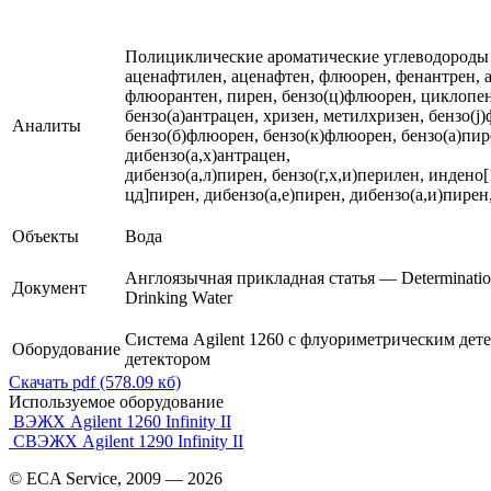
Полициклические ароматические углеводороды
аценафтилен, аценафтен, флюорен, фенантрен, 
флюорантен, пирен, бензо(ц)флюорен, циклопе
бензо(а)антрацен, хризен, метилхризен, бензо(j
Аналиты
бензо(б)флюорен, бензо(к)флюорен, бензо(а)пир
дибензо(а,х)антрацен,
дибензо(а,л)пирен, бензо(г,х,и)перилен, индено[
цд]пирен, дибензо(а,е)пирен, дибензо(а,и)пирен
Объекты
Вода
Англоязычная прикладная статья — Determinatio
Документ
Drinking Water
Система Agilent 1260 с флуориметрическим дет
Оборудование
детектором
Скачать pdf (578.09 кб)
Используемое оборудование
ВЭЖХ Agilent 1260 Infinity II
СВЭЖХ Agilent 1290 Infinity II
© ECA Service, 2009 —
2026