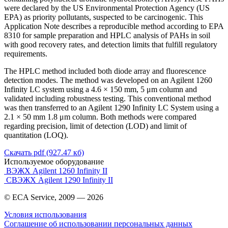
were declared by the US Environmental Protection Agency (US
EPA) as priority pollutants, suspected to be carcinogenic. This
Application Note describes a reproducible method according to EPA
8310 for sample preparation and HPLC analysis of PAHs in soil
with good recovery rates, and detection limits that fulfill regulatory
requirements.
The HPLC method included both diode array and fluorescence
detection modes. The method was developed on an Agilent 1260
Infinity LC system using a 4.6 × 150 mm, 5 μm column and
validated including robustness testing. This conventional method
was then transferred to an Agilent 1290 Infinity LC System using a
2.1 × 50 mm 1.8 μm column. Both methods were compared
regarding precision, limit of detection (LOD) and limit of
quantitation (LOQ).
Скачать pdf (927.47 кб)
Используемое оборудование
ВЭЖХ Agilent 1260 Infinity II
СВЭЖХ Agilent 1290 Infinity II
© ECA Service, 2009 —
2026
Условия использования
Соглашение об использовании персональных данных