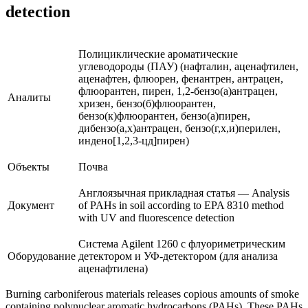
detection
Полициклические ароматические
углеводороды (ПАУ) (нафталин, аценафтилен,
аценафтен, флюорен, фенантрен, антрацен,
флюорантен, пирен, 1,2-бензо(а)антрацен,
Аналиты
хризен, бензо(б)флюорантен,
бензо(к)флюорантен, бензо(а)пирен,
дибензо(а,х)антрацен, бензо(г,х,и)перилен,
индено[1,2,3-цд]пирен)
Объекты
Почва
Англоязычная прикладная статья — Analysis
Документ
of PAHs in soil according to EPA 8310 method
with UV and fluorescence detection
Система Agilent 1260 с флуориметрическим
Оборудование
детектором и УФ-детектором (для анализа
аценафтилена)
Burning carboniferous materials releases copious amounts of smoke
containing polynuclear aromatic hydrocarbons (PAHs). These PAHs