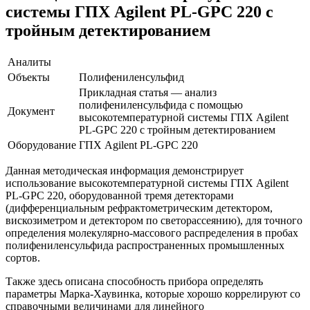
системы ГПХ Agilent PL-GPC 220 с
тройным детектированием
Аналиты
Объекты
Полифениленсульфид
Прикладная статья — анализ
полифениленсульфида с помощью
Документ
высокотемпературной системы ГПХ Agilent
PL-GPC 220 с тройным детектированием
Оборудование
ГПХ Agilent PL-GPC 220
Данная методическая информация демонстрирует
использование высокотемпературной системы ГПХ Agilent
PL-GPC 220, оборудованной тремя детекторами
(дифференциальным рефрактометрическим детектором,
вискозиметром и детектором по светорассеянию), для точного
определения молекулярно-массового распределения в пробах
полифениленсульфида распространенных промышленных
сортов.
Также здесь описана способность прибора определять
параметры Марка-Хаувинка, которые хорошо коррелируют со
справочными величинами для линейного