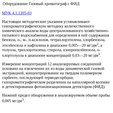
Оборудование
Газовый хроматограф с ФИД
МУК 4.1.1205-03
Настоящие методические указания устанавливают
газохроматографическую методику количественного
химического анализа воды централизованного хозяйственно-
питьевого водоснабжения для определения в ней содержания
бензола, о-, м-, п-ксилолов, тетрахлорэтилена, хлорбензола,
3
этилбензола и нафталина в диапазоне 0,005—20 мг/дм
, а
толуола, трихлорэтилена, стирола, изопропилбензола, о-
3
хлортолуола в диапазоне концентраций 0,03—20 мг/дм
.
Измерение концентраций 12 анализируемых соединений
основано на извлечении их из воды динамической газовой
экстракцией, концентрировании на твердом полимерном
сорбенте, последующей термодесорбции,
газохроматографическом разделении на капиллярной колонке
и детектировании фотоионизационным детектором (ФИД).
Нижний предел обнаружения в анализируемом объеме пробы
3
0,005 мг/дм
.