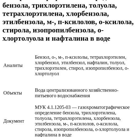
бензола, трихлорэтилена, толуола,
тетрахлорэтилена, хлорбензола,
этилбензола, м-, п-ксилолов, о-ксилола,
стирола, изопропилбензола, о-
хлортолуола и нафталина в воде
Бензол, о-, м-, п-ксилолы, тетрахлорэтилен,
хлорбензол, этилбензол, нафталин, толуол,
Аналиты
трихлорэтилен, стирол, изопропилбензол, о-
хлортолуол
Вода централизованного хозяйственно-
Объекты
питьевого водоснабжения
МУК 4.1.1205-03 — газохроматографическое
определение бензола, трихлорэтилена,
толуола, тетрахлорэтилена, хлорбензола,
Документ
этилбензола, м-, п-ксилолов, о-ксилола,
стирола, изопропилбензола, о-хлортолуола и
нафталина в воде