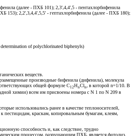
бифенила (далее - ПХБ 101); 2,3',4,4',5 - пентахлорбифенила
ПХБ 153); 2,2',3,4,4',5,5' - гептахлорбифенила (далее - ПХБ 180);
rmination of polychlorinated biphenyls)
ганических веществ.
рзамещенные производные бифенила (дифенила), молекула
соответствующих общей формуле C
H
Cl
, в которой n=1/10. В
12
n
n
ладной химии) всем им присвоены номера с N 1 по N 209 в
орые использовались ранее в качестве теплоносителей,
 к пестицидам, краскам, копировальным бумагам, клеям,
ионную способность и, как следствие, трудно
мическим процессом, разрушающим ПХБ, является фотолиз.