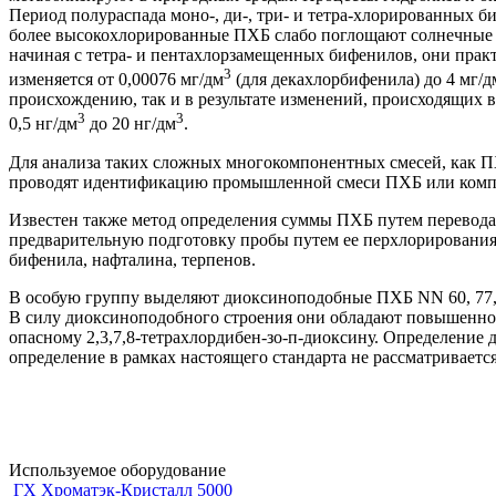
Период полураспада моно-, ди-, три- и тетра-хлорированных би
более высокохлорированные ПХБ слабо поглощают солнечные л
начиная с тетра- и пентахлорзамещенных бифенилов, они прак
3
изменяется от 0,00076 мг/дм
(для декахлорбифенила) до 4 мг/д
происхождению, так и в результате изменений, происходящих
3
3
0,5 нг/дм
до 20 нг/дм
.
Для анализа таких сложных многокомпонентных смесей, как П
проводят идентификацию промышленной смеси ПХБ или компо
Известен также метод определения суммы ПХБ путем перевода
предварительную подготовку пробы путем ее перхлорирования
бифенила, нафталина, терпенов.
В особую группу выделяют диоксиноподобные ПХБ NN 60, 77, 81
В силу диоксиноподобного строения они обладают повышенной
опасному 2,3,7,8-тетрахлордибен-зо-п-диоксину. Определени
определение в рамках настоящего стандарта не рассматривается
Используемое оборудование
ГХ Хроматэк-Кристалл 5000