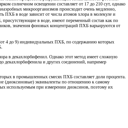
ярком солнечном освещении составляет от 17 до 210 сут, однако
анаэробных микроорганизмов происходит очень медленно,
ь ПХБ в воде зависит от числа атомов хлора в молекуле и
 присутствующие в воде, имеют переменный состав как по
ников, значения фоновых концентраций ПХБ варьируются от
(от 4 до 9) индивидуальных ПХБ, по содержанию которых
Б.
ора в декахлорбифенил. Однако этот метод имеет сложную
 до декахлорбифенила и других соединений, например
 которых в промышленных смесях ПХБ составляет доли процента.
ие (диоксиновые) эквиваленты по отношению к самому
ных используемым при измерении диоксинов, поэтому их