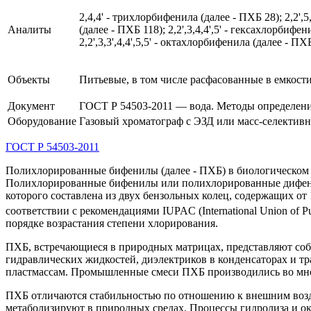
2,4,4' - трихлорбифенила (далее - ПХБ 28); 2,2',5
Аналиты
(далее - ПХБ 118); 2,2',3,4,4',5' - гексахлорбифен
2,2',3,3',4,4',5,5' - октахлорбифенила (далее - ПХ
Объекты
Питьевые, в том числе расфасованные в емкост
Документ
ГОСТ Р 54503-2011 — вода. Методы определения с
Оборудование
Газовый хроматограф с ЭЗД или масс-селектив
ГОСТ Р 54503-2011
Полихлорированные бифенилы (далее - ПХБ) в биологическом 
Полихлорированные бифенилы или полихлорированные дифенил
которого составлена из двух бензольных колец, содержащих от
соответствии с рекомендациями IUPAC (International Union of 
порядке возрастания степени хлорирования.
ПХБ, встречающиеся в природных матрицах, представляют собо
гидравлических жидкостей, диэлектриков в конденсаторах и тр
пластмассам. Промышленные смеси ПХБ производились во мно
ПХБ отличаются стабильностью по отношению к внешним возде
метаболизируют в природных средах. Процессы гидролиза и о