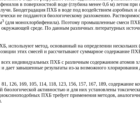
фенилов в поверхностной воде (глубина менее 0,6 м) летом при 
учи. Биодеградация ПХБ в воде под воздействием аэробных и 
тически не поддаются биологическому разложению. Растворимост
3
м
(для монохлорбифенила). Поэтому промышленные смеси ПХБ,
 в окружающей среде. По данным различных литературных источ
ХБ, используют метод, основанный на определении нескольких 
зиции этих смесей и рассчитывают суммарное содержание ПХ
 всех индивидуальных ПХБ с различным содержанием атомов хл
 и дает завышенные результаты из-за возможного хлорирования
, 126, 169, 105, 114, 118, 123, 156, 157, 167, 189, содержание
 биологической активностью и для них установлены токсическ
е диоксиноподобных ПХБ требует применения методов, аналогич
.