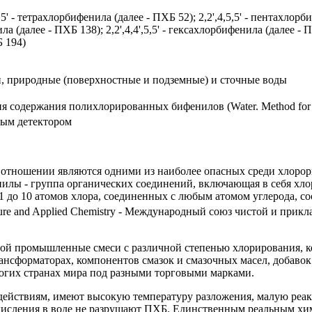
,5' - тетрахлорбифенила (далее - ПХБ 52); 2,2',4,5,5' - пентахлор
ила (далее - ПХБ 138); 2,2',4,4',5,5' - гексахлорбифенила (далее - 
Б 194)
и, природные (поверхностные и подземные) и сточные воды
одержания полихлорированных бифенилов (Water. Method for dete
ным детектором
отношении являются одними из наиболее опасных среди хлорор
ы - группа органических соединений, включающая в себя хло
 1 до 10 атомов хлора, соединенных с любым атомом углерода, 
Pure and Applied Chemistry - Международный союз чистой и прик
й промышленные смеси с различной степенью хлорирования, кот
ансформаторах, компонентов смазок и смазочных масел, добавок
гих странах мира под разными торговыми марками.
йствиям, имеют высокую температуру разложения, малую реакц
кисления в воде не разрушают ПХБ. Единственным реальным хи