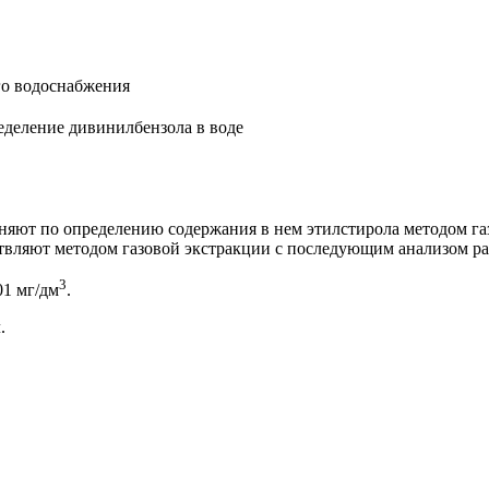
го водоснабжения
еделение дивинилбензола в воде
няют по определению содержания в нем этилстирола методом г
твляют методом газовой экстракции с последующим анализом ра
3
01 мг/дм
.
.