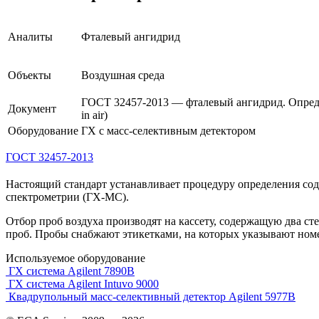
Аналиты
Фталевый ангидрид
Объекты
Воздушная среда
ГОСТ 32457-2013 — фталевый ангидрид. Определе
Документ
in air)
Оборудование
ГХ с масс-селективным детектором
ГОСТ 32457-2013
Настоящий стандарт устанавливает процедуру определения соде
спектрометрии (ГХ-МС).
Отбор проб воздуха производят на кассету, содержащую два с
проб. Пробы снабжают этикетками, на которых указывают номе
Используемое оборудование
ГХ система Agilent 7890B
ГХ система Agilent Intuvo 9000
Квадрупольный масс-селективный детектор Agilent 5977B