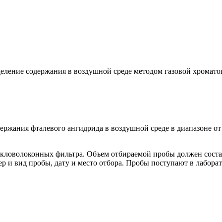
ние содержания в воздушной среде методом газовой хроматограф
ржания фталевого ангидрида в воздушной среде в диапазоне от 0
текловолоконных фильтра. Объем отбираемой пробы должен соста
р и вид пробы, дату и место отбора. Пробы поступают в лабор