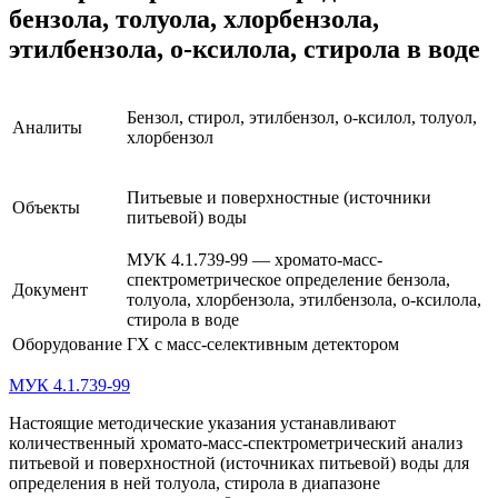
бензола, толуола, хлорбензола,
этилбензола, о-ксилола, стирола в воде
Бензол, стирол, этилбензол, о-ксилол, толуол,
Аналиты
хлорбензол
Питьевые и поверхностные (источники
Объекты
питьевой) воды
МУК 4.1.739-99 — хромато-масс-
спектрометрическое определение бензола,
Документ
толуола, хлорбензола, этилбензола, о-ксилола,
стирола в воде
Оборудование
ГХ с масс-селективным детектором
МУК 4.1.739-99
Настоящие методические указания устанавливают
количественный хромато-масс-спектрометрический анализ
питьевой и поверхностной (источниках питьевой) воды для
определения в ней толуола, стирола в диапазоне