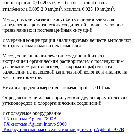
3
концентраций 0,05-20 мг/дм
, бензола, хлорбензола,
3
3
этилбензола 0,005-2,0 мг/дм
, ксилола 0,025-10 мг/дм
.
Методические указания могут быть использованы для
определения ароматических соединений в воде в условиях
чрезвычайных и послеаварийных ситуаций.
Измерения концентраций анализируемых веществ выполняют
методом хромато-масс-спектрометрии.
Метод основан на извлечении соединений из воды
экстракцией органическим растворителем с последующим
упариванием растворителя, газохроматографическом
разделении на кварцевой капиллярной колонке и анализе на
масс-спектрометре.
Нижний предел измерения в объеме пробы - 0,01 мкг.
Определению не мешает присутствие других ароматических
углеводородов и хлорорганических соединений.
Используемое оборудование
ГХ система Agilent 7890B
ГХ система Agilent Intuvo 9000
Квадрупольный масс-селективный детектор Agilent 5977B